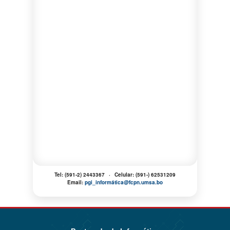
Tel:
(591-2) 2443367
·
Celular:
(591-) 62531209
Email:
pgi_informática@fcpn.umsa.bo